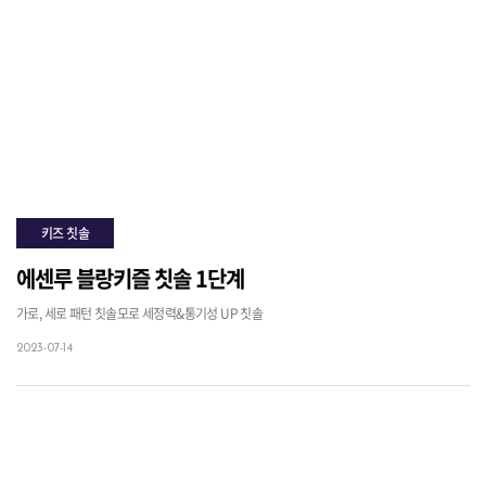
키즈 칫솔
에센루 블랑키즐 칫솔 1단계
가로, 세로 패턴 칫솔모로 세정력&통기성 UP 칫솔
2023-07-14