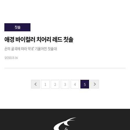
칫솔
애경 바이컬러 치어리 레드 칫솔
손의 굴곡에 따라 약 8˚ 기울어진 칫솔대
2022-11-16
1
2
3
4
5