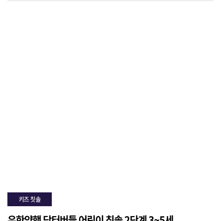
키즈 칫솔
유한양행 닥터버들 어린이 칫솔 2단계 3~5세