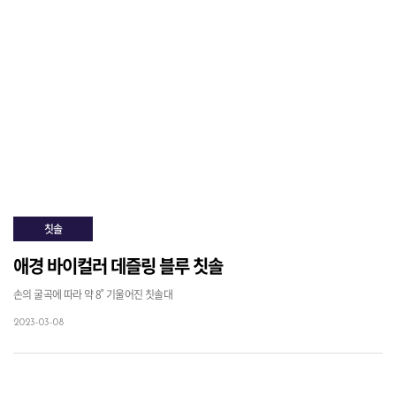
칫솔
애경 바이컬러 데즐링 블루 칫솔
손의 굴곡에 따라 약 8˚ 기울어진 칫솔대
2023-03-08