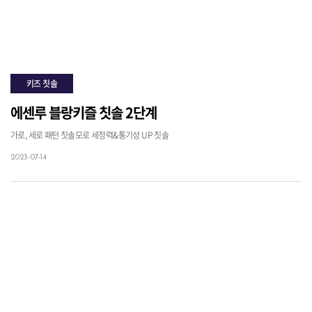
키즈 칫솔
에센루 블랑키즐 칫솔 2단계
가로, 세로 패턴 칫솔모로 세정력&통기성 UP 칫솔
2023-07-14