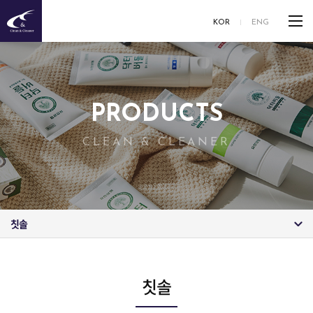
KOR
ENG
PRODUCTS
CLEAN & CLEANER
칫솔
칫솔