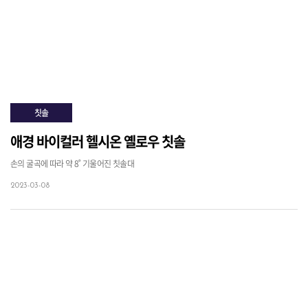
칫솔
애경 바이컬러 헬시온 옐로우 칫솔
손의 굴곡에 따라 약 8˚ 기울어진 칫솔대
2023-03-08