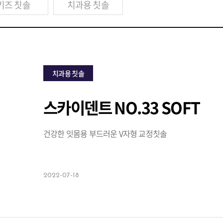
키즈 칫솔
치과용 칫솔
치과용 칫솔
스카이덴트 NO.33 SOFT
건강한 잇몸용 부드러운 V자형 교정칫솔
2022-07-18