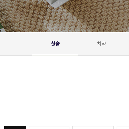
칫솔
치약