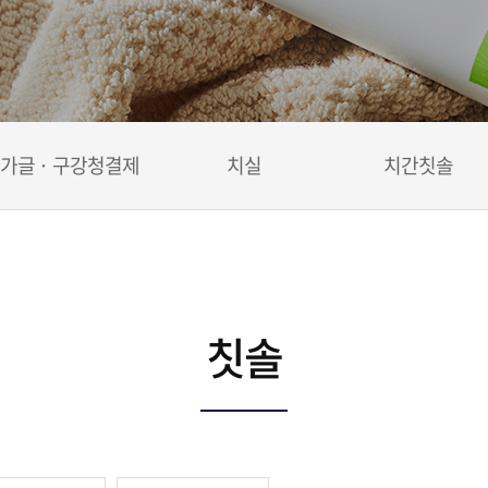
가글 · 구강청결제
치실
치간칫솔
칫솔