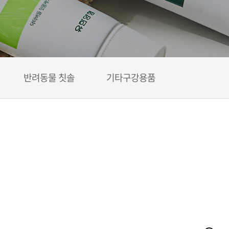
반려동물 칫솔
기타구강용품