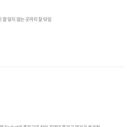
솔이 잘 닿지 않는 곳까지 잘 닦임