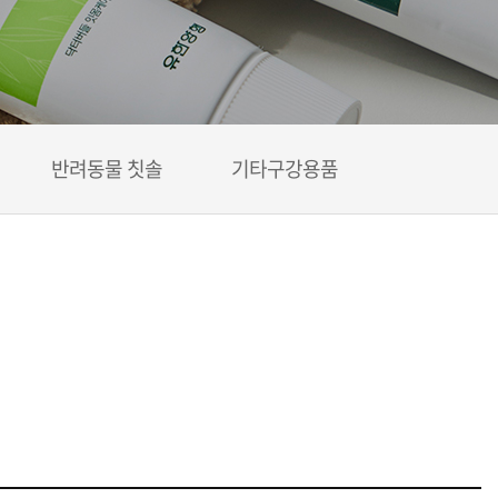
반려동물 칫솔
기타구강용품