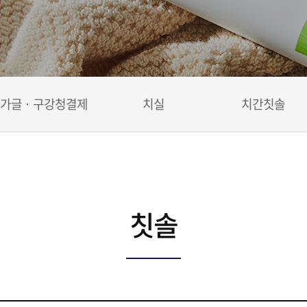
가글 · 구강청결제
치실
치간칫솔
칫솔