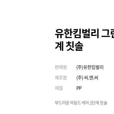
유한킴벌리 그
계 칫솔
판매원
(주)유한킴벌리
제조원
(주) 씨.앤.씨
재질
PP
부드러운 마일드 케어 2단계 칫솔