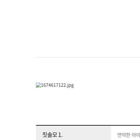
칫솔모 1.
연약한 아이