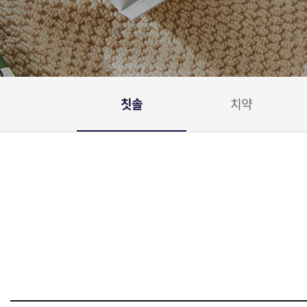
칫솔
치약