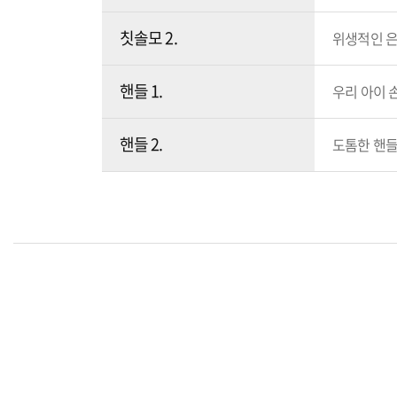
칫솔모 2.
위생적인 은
핸들 1.
우리 아이 
핸들 2.
도톰한 핸들