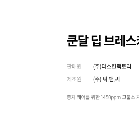
쿤달 딥 브레스
판매원
(주)더스킨팩토리
제조원
(주) 씨.앤.씨
충치 케어를 위한 1450ppm 고불소 