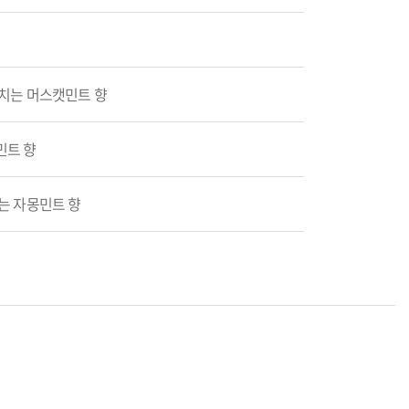
넘치는 머스캣민트 향
민트 향
는 자몽민트 향