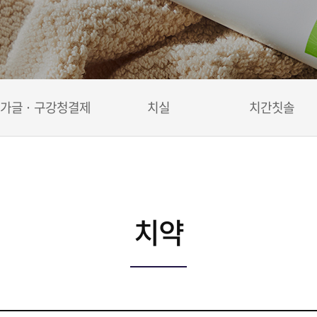
가글 · 구강청결제
치실
치간칫솔
치약