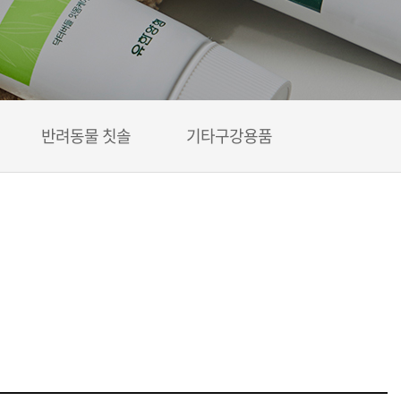
반려동물 칫솔
기타구강용품