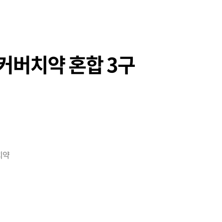
커버치약 혼합 3구
치약