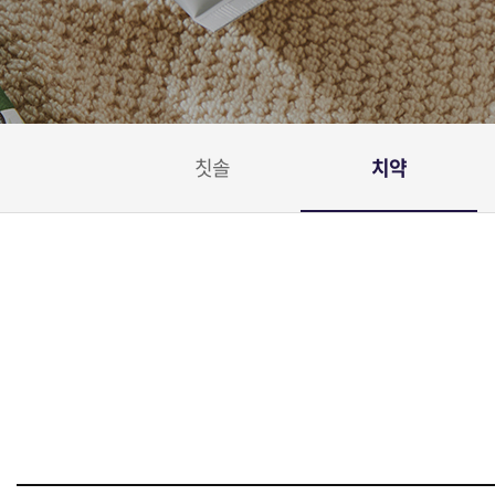
칫솔
치약